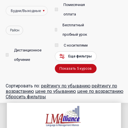
Помесячная
оплата
Бесплатный
Район
пробный урок
С носителями
Дистанционное
Еще фильтры
обучение
Показать
5
курсов
Сортировать по:
рейтингу по убыванию
рейтингу по
возрастанию
цене по убыванию
цене по возрастанию
Сбросить фильтры