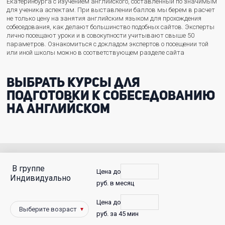
Екатеринбурга с изучением английского, составленный по значимым
для ученика аспектам. При выставлении баллов мы берем в расчет
не только цену на занятия английским языком для прохождения
собеседования, как делают большинство подобных сайтов. Эксперты
лично посещают уроки и в совокупности учитывают свыше 50
параметров. Ознакомиться с докладом экспертов о посещении той
или иной школы можно в соответствующем разделе сайта
Выбрать курсы для
подготовки к собеседованию
на английском
В группе
С
Цена до
Индивидуально
руб. в месяц
фото
Цена до
Победители
руб. за 45 мин