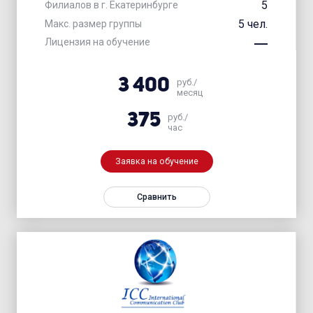
5
Филиалов в г. Екатеринбурге
5 чел.
Макс. размер группы
Лицензия на обучение
3 400
руб./
месяц
375
руб./
час
Заявка на обучение
Сравнить